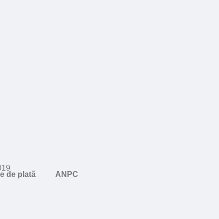
019
e de plată
ANPC