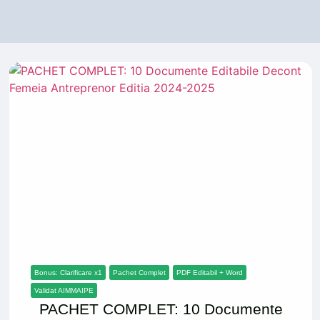
Bonus: Clarificare x1
Pachet Complet
PDF Editabil + Word
Validat AIMMAIPE
PACHET COMPLET: 10 Documente