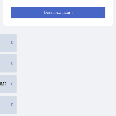
Descarcă acum
IMM?