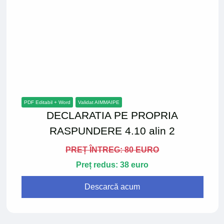
PDF Editabil + Word
Validat AIMMAIPE
DECLARATIA PE PROPRIA
RASPUNDERE 4.10 alin 2
PREȚ ÎNTREG: 80 EURO
Preț redus: 38 euro
Descarcă acum