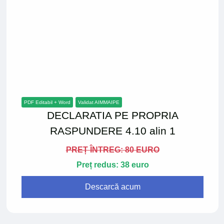
PDF Editabil + Word
Validat AIMMAIPE
DECLARATIA PE PROPRIA
RASPUNDERE 4.10 alin 1
PREȚ ÎNTREG: 80 EURO
Preț redus: 38 euro
Descarcă acum