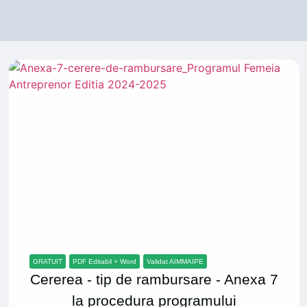
GRATUIT
PDF Editabil + Word
Validat AIMMAIPE
Cererea - tip de rambursare - Anexa 7
la procedura programului