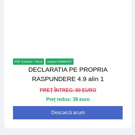
PDF Editabil + Word
Validat AIMMAIPE
DECLARATIA PE PROPRIA
RASPUNDERE 4.9 alin 1
PREȚ ÎNTREG: 80 EURO
Preț redus: 38 euro
Descarcă acum