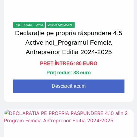
PDF Editabil + Word
Validat AIMMAIPE
Declarație pe propria răspundere 4.5
Active noi_Programul Femeia
Antreprenor Editia 2024-2025
PREȚ ÎNTREG: 80 EURO
Preț redus: 38 euro
Descarcă acum