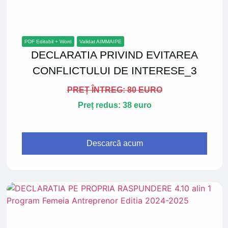
PDF Editabil + Word
Validat AIMMAIPE
DECLARATIA PRIVIND EVITAREA
CONFLICTULUI DE INTERESE_3
PREȚ ÎNTREG: 80 EURO
Preț redus: 38 euro
Descarcă acum