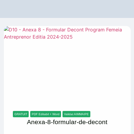
GRATUIT
PDF Editabil + Word
Validat AIMMAIPE
Anexa-8-formular-de-decont