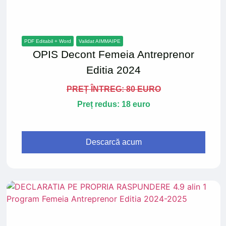
PDF Editabil + Word
Validat AIMMAIPE
OPIS Decont Femeia Antreprenor
Editia 2024
PREȚ ÎNTREG: 80 EURO
Preț redus: 18 euro
Descarcă acum